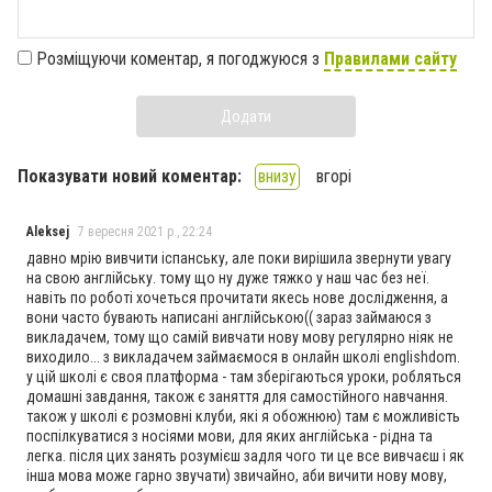
Розміщуючи коментар, я погоджуюся з
Правилами сайту
Додати
Показувати новий коментар:
внизу
вгорі
Aleksej
7 вересня 2021 р., 22:24
давно мрію вивчити іспанську, але поки вирішила звернути увагу
на свою англійську. тому що ну дуже тяжко у наш час без неї.
навіть по роботі хочеться прочитати якесь нове дослідження, а
вони часто бувають написані англійською(( зараз займаюся з
викладачем, тому що самій вивчати нову мову регулярно ніяк не
виходило... з викладачем займаємося в онлайн школі englishdom.
у цій школі є своя платформа - там зберігаються уроки, робляться
домашні завдання, також є заняття для самостійного навчання.
також у школі є розмовні клуби, які я обожнюю) там є можливість
поспілкуватися з носіями мови, для яких англійська - рідна та
легка. після цих занять розумієш задля чого ти це все вивчаєш і як
інша мова може гарно звучати) звичайно, аби вичити нову мову,