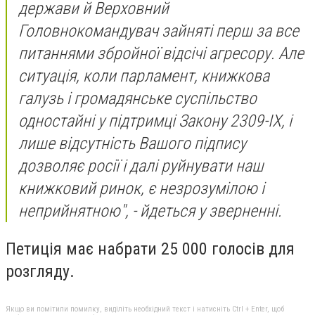
держави й Верховний
Головнокомандувач зайняті перш за все
питаннями збройної відсічі агресору. Але
ситуація, коли парламент, книжкова
галузь і громадянське суспільство
одностайні у підтримці Закону 2309-ІХ, і
лише відсутність Вашого підпису
дозволяє росії і далі руйнувати наш
книжковий ринок, є незрозумілою і
неприйнятною", - йдеться у зверненні.
Петиція має набрати 25 000 голосів для
розгляду.
Якщо ви помітили помилку, виділіть необхідний текст і натисніть Ctrl + Enter, щоб