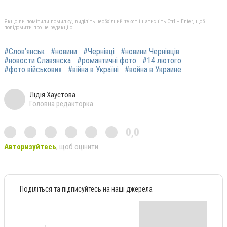
Якщо ви помітили помилку, виділіть необхідний текст і натисніть Ctrl + Enter, щоб
повідомити про це редакцію
#Слов’янськ
#новини
#Чернівці
#новини Чернівців
#новости Славянска
#романтичні фото
#14 лютого
#фото військових
#війна в Україні
#война в Украине
Лідія Хаустова
Головна редакторка
0,0
Авторизуйтесь
, щоб оцінити
Поділіться та підписуйтесь на наші джерела