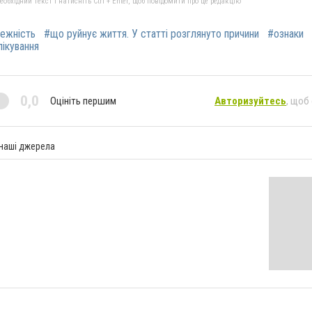
бхідний текст і натисніть Ctrl + Enter, щоб повідомити про це редакцію
лежність
#що руйнує життя. У статті розглянуто причини
#ознаки
лікування
0,0
Оцініть першим
Авторизуйтесь
, щоб
 наші джерела