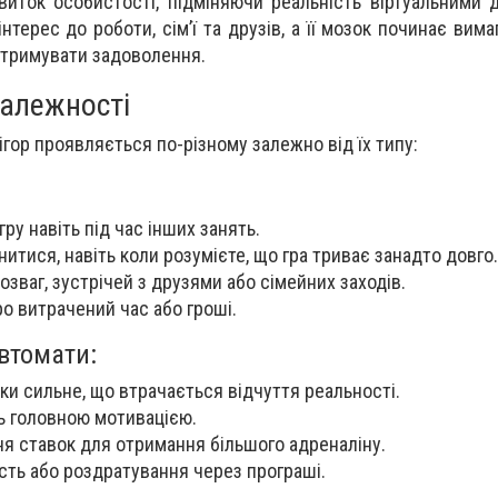
виток особистості, підміняючи реальність віртуальними 
терес до роботи, сім’ї та друзів, а її мозок починає вима
дтримувати задоволення.
залежності
ігор проявляється по-різному залежно від їх типу:
гру навіть під час інших занять.
итися, навіть коли розумієте, що гра триває занадто довго.
озваг, зустрічей з друзями або сімейних заходів.
о витрачений час або гроші.
автомати:
ки сильне, що втрачається відчуття реальності.
ть головною мотивацією.
я ставок для отримання більшого адреналіну.
сть або роздратування через програші.