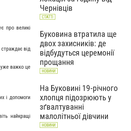
НОВИНИ
Чернівців
СТАТТІ
ує про великі
Буковина втратила ще
двох захисників: де
, страждає від
відбудуться церемонії
прощання
й уже важко це
НОВИНИ
На Буковині 19-річного
хлопця підозрюють у
их і допомоги
зґвалтуванні
малолітньої дівчини
іть найкращі
НОВИНИ