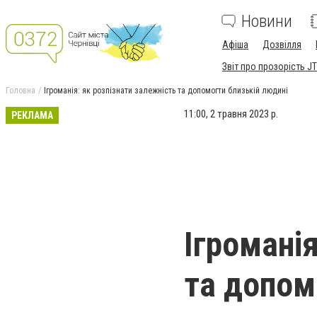
Новини
Афіша
Дозвілля
Звіт про прозорість JT
Головна
Ігроманія: як розпізнати залежність та допомогти близькій людині
1
1
:
0
0
,
2
т
р
а
в
н
я
2
0
2
3
р
.
РЕКЛАМА
Ігроманія
та допом