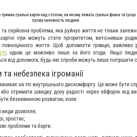
 тримає гральні карти над столом, на якому лежать гральні фішки та гроші
ігрову залежність людини
 та серйозна проблема, яка руйнує життя не тільки залежн
Азартні ігри можуть стати пріоритетом, витіснивши родин
и повноцінного життя. Щоб допомогти гравцю, важливо 
сті
, однак це можливо лише за його згоди. Якщо люди
ся від допомоги, будь-які спроби можуть лише погіршити с
 та небезпека ігроманії
 виникає на тлі внутрішнього дискомфорту. Це може бути с
 або отримати швидку дозу радості через ейфорію від ви
 бути безневинною розвагою, коли:
і види дозвілля;
рі, зростає;
ові проблеми та борги.