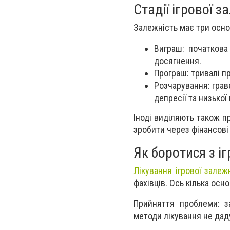
Стадії ігрової з
Залежність має три основ
Виграш: початкова
досягнення.
Програш: тривалі пр
Розчарування: граве
депресії та низької 
Іноді виділяють також п
зробити через фінансові 
Як боротися з і
Лікування ігрової залеж
фахівців. Ось кілька осно
Прийняття проблеми: з
методи лікування не дад