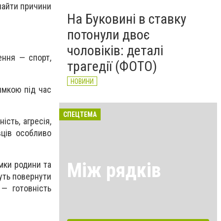
знайти причини
На Буковині в ставку
потонули двоє
чоловіків: деталі
ення — спорт,
трагедії (ФОТО)
НОВИНИ
имкою під час
СПЕЦТЕМА
сть, агресія,
вців особливо
Між рядків
мки родини та
жуть повернути
— готовність