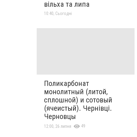
вільха та липа
10:40, Сьогодні
Поликарбонат
монолитный (литой,
сплошной) и сотовый
(ячеистый). Чернівці.
Черновцы
49
12:00, 26 липня