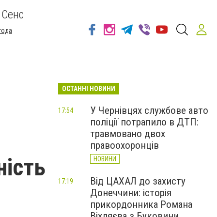
 Сенс
года
ОСТАННІ НОВИНИ
У Чернівцях службове авто
17:54
поліції потрапило в ДТП:
травмовано двох
правоохоронців
ність
НОВИНИ
Від ЦАХАЛ до захисту
17:19
Донеччини: історія
прикордонника Романа
Віхляєва з Буковини