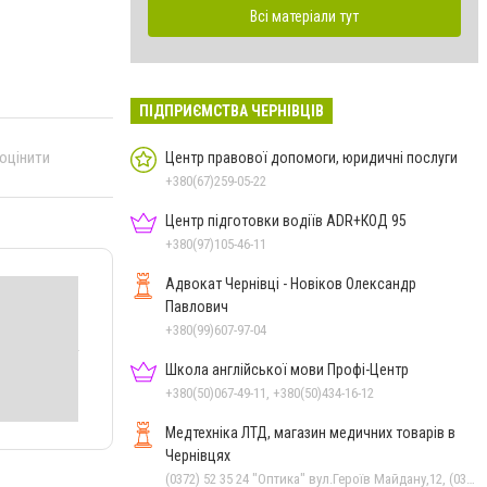
Всі матеріали тут
ПІДПРИЄМСТВА ЧЕРНІВЦІВ
 оцінити
Центр правової допомоги, юридичні послуги
+380(67)259-05-22
Центр підготовки водіїв ADR+КОД 95
+380(97)105-46-11
Адвокат Чернівці - Новіков Олександр
Павлович
+380(99)607-97-04
Школа англійської мови Профі-Центр
+380(50)067-49-11, +380(50)434-16-12
Медтехніка ЛТД, магазин медичних товарів в
Чернівцях
(0372) 52 35 24 "Оптика" вул.Героїв Майдану,12, (0372) 52 01 48 "Оптика" вул. Головна,29, (0372) 52 54 50 "Медтехніка" вул.Головна,16, (050) 399 21 11 торговий зал по вул.Героїв Майдану, (0372) 55-56-16