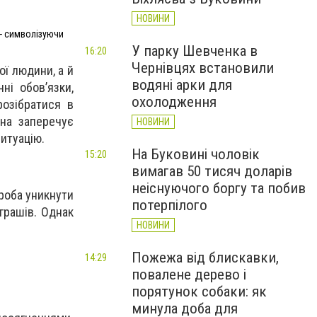
НОВИНИ
 - символізуючи
У парку Шевченка в
16:20
Чернівцях встановили
ої людини, а й
водяні арки для
ні обов’язки,
охолодження
розібратися в
на заперечує
НОВИНИ
итуацію.
На Буковині чоловік
15:20
вимагав 50 тисяч доларів
неіснуючого боргу та побив
проба уникнути
потерпілого
грашів. Однак
НОВИНИ
Пожежа від блискавки,
14:29
повалене дерево і
порятунок собаки: як
минула доба для