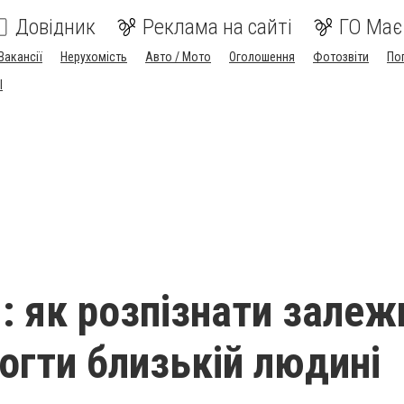
Довідник
Реклама на сайті
ГО Має
Вакансії
Нерухомість
Авто / Мото
Оголошення
Фотозвіти
По
I
: як розпізнати залеж
огти близькій людині