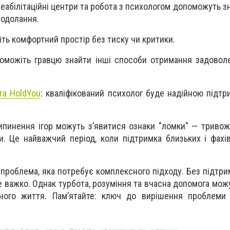
реабілітаційні центри та робота з психологом допоможуть 
подолання.
іть комфортний простір без тиску чи критики.
оможіть гравцю знайти інші способи отримання задовол
та HoldYou
: кваліфікований психолог буде надійною підтр
ипинення ігор можуть з’явитися ознаки "ломки" — тривожні
ки. Це найважчий період, коли підтримка близьких і фахі
 проблема, яка потребує комплексного підходу. Без підтри
же важко. Однак турбота, розуміння та вчасна допомога мо
ного життя. Пам’ятайте: ключ до вирішення проблеми 