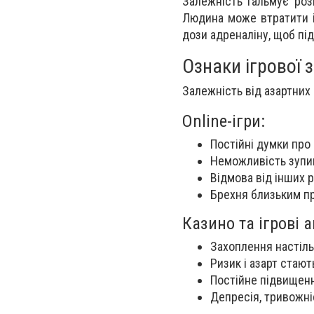
Залежність гальмує роз
Людина може втратити ін
дози адреналіну, щоб пі
Ознаки ігрової 
Залежність від азартних 
Online-ігри:
Постійні думки про 
Неможливість зупин
Відмова від інших р
Брехня близьким пр
Казино та ігрові 
Захоплення настіль
Ризик і азарт стаю
Постійне підвищенн
Депресія, тривожні