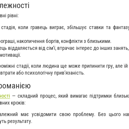
алежності
ні рівні:
 стадія, коли гравець виграє, збільшує ставки та фантаз
ограші, накопичення боргів, конфлікти з близькими.
ць віддаляється від сім’ї, втрачає інтерес до інших занять
мотивації.
роміжні стадії, коли людина ще може припинити гру, але ї
втрати або психологічну прив’язаність.
громанією
ності
— складний процес, який вимагає підтримки близьк
вних кроків:
алежний має усвідомити свою проблему. Без цього нав
уть результату.