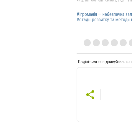
Якщо ви помітили помилку, виділіть нео
#Ігроманія — небезпечна за
#стадії розвитку та методи 
Поділіться та підписуйтесь на