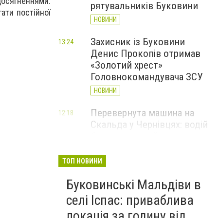
досягненнями.
рятувальників Буковини
гати постійної
НОВИНИ
Захисник із Буковини
13:24
Денис Прокопів отримав
«Золотий хрест»
Головнокомандувача ЗСУ
НОВИНИ
Перевернута машина на
12:18
Скальда у Чернівцях: водій
був нетверезий
НОВИНИ
ТОП НОВИНИ
6 серпня у Чернівцях
11:19
Буковинські Мальдіви в
зафіксували новий
історичний температурний
селі Іспас: приваблива
максимум
локація за годину від