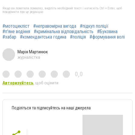
Якщо ви помітили помилку, виділіть необхідний текст і натисніть Ctrl + Enter, щоб
повідомити про це редакцію
#мотоцикліст
#неправомірна вигода
#підкуп поліції
#п'яне водіння
#кримінальна відповідальність
#Буковина
#хабар
#комендантська година
#поліція
#формування волі
Марія Мартинюк
журналістка
0,0
Авторизуйтесь
, щоб оцінити
Поділіться та підписуйтесь на наші джерела