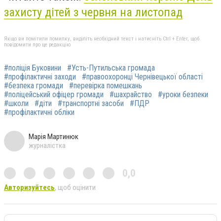
захисту дітей з червня на листопад
Якщо ви помітили помилку, виділіть необхідний текст і натисніть Ctrl + Enter, щоб
повідомити про це редакцію
#поліція Буковини
#Усть-Путильська громада
#профілактичні заходи
#правоохоронці Чернівецької області
#безпека громади
#перевірка помешкань
#поліцейський офіцер громади
#шахрайство
#уроки безпеки
#школи
#діти
#транспортні засоби
#ПДР
#профілактичні обліки
Марія Мартинюк
журналістка
0,0
Авторизуйтесь
, щоб оцінити