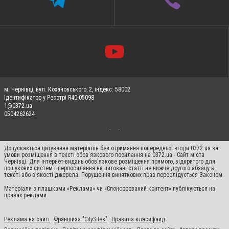
м. Чернівці, вул. Кохановського, 2, індекс: 58002
Ідентифікатор у Реєстрі R40-05098
1@0372.ua
0504262624
Допускається цитування матеріалів без отримання попередньої згоди 0372.ua за
умови розміщення в тексті обов'язкового посилання на 0372.ua - Сайт міста
Чернівці. Для інтернет-видань обов'язкове розміщення прямого, відкритого для
пошукових систем гіперпосилання на цитовані статті не нижче другого абзацу в
тексті або в якості джерела. Порушення виняткових прав переслідується Законом.
Матеріали з плашками «Реклама» чи «Спонсорований контент» публікуються на
правах реклами.
Реклама на сайті
Франшиза "CitySites"
Правила класифайд