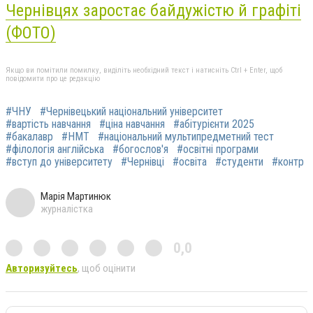
Чернівцях заростає байдужістю й графіті
(ФОТО)
Якщо ви помітили помилку, виділіть необхідний текст і натисніть Ctrl + Enter, щоб
повідомити про це редакцію
#ЧНУ
#Чернівецький національний університет
#вартість навчання
#ціна навчання
#абітурієнти 2025
#бакалавр
#НМТ
#національний мультипредметний тест
#філологія англійська
#богослов'я
#освітні програми
#вступ до університету
#Чернівці
#освіта
#студенти
#контр
Марія Мартинюк
журналістка
0,0
Авторизуйтесь
, щоб оцінити