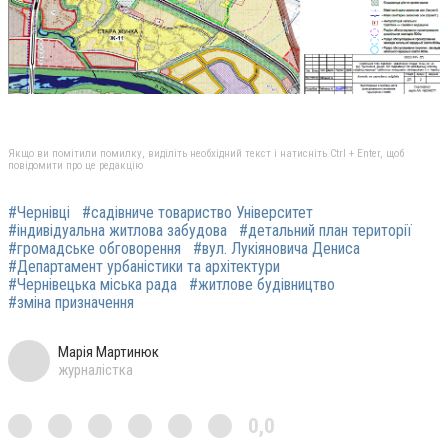
Якщо ви помітили помилку, виділіть необхідний текст і натисніть Ctrl + Enter, щоб
повідомити про це редакцію
#Чернівці
#садівниче товариство Університет
#індивідуальна житлова забудова
#детальний план території
#громадське обговорення
#вул. Лукіяновича Дениса
#Департамент урбаністики та архітектури
#Чернівецька міська рада
#житлове будівництво
#зміна призначення
Марія Мартинюк
журналістка
0,0