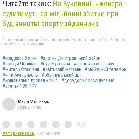
Читайте також:
На Буковині інженера
судитимуть за мільйонні збитки при
будівництві спортмайданчика
Якщо ви помітили помилку, виділіть необхідний текст і натисніть Ctrl + Enter, щоб
повідомити про це редакцію
#крадіжка Хотин
#злочин Дністровський район
#поліція Чернівці
#суд Буковина
#крадіжка магазину
#житель Ставчани
#квітковий магазин
#мобільний телефон
#4 тисячі гривень
#обвинувальний акт
#кримінальне провадження
#досудове розслідування
#стаття 185 ККУ
Марія Мартинюк
журналістка
0,0
Авторизуйтесь
, щоб оцінити