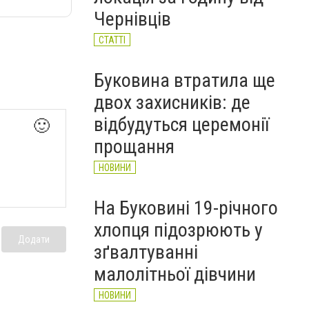
підозрюють у торгівлі
Чернівців
бойовими гранатами
НОВИНИ
СТАТТІ
Буковина втратила ще
двох захисників: де
відбудуться церемонії
🙂
прощання
НОВИНИ
На Буковині 19-річного
хлопця підозрюють у
Додати
зґвалтуванні
малолітньої дівчини
НОВИНИ