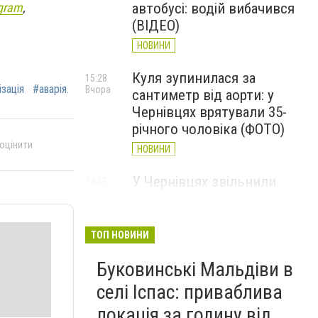
gram
,
автобусі: водій вибачився
(ВІДЕО)
НОВИНИ
Куля зупинилася за
15:28
ізація
#аварія.
Вчора
сантиметр від аорти: у
Чернівцях врятували 35-
річного чоловіка (ФОТО)
 оцінити
НОВИНИ
У Чернівцях звільнили
14:05
Вчора
водія автобуса, який
висловлювався про
військових та влаштував
ТОП НОВИНИ
конфлікт із пасажирами
Буковинські Мальдіви в
НОВИНИ
селі Іспас: приваблива
У Чернівцях чоловіка
13:22
локація за годину від
Вчора