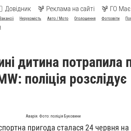
Довідник
Реклама на сайті
ГО Має
Вакансії
Нерухомість
Авто / Мото
Оголошення
Фотозвіти
По
I
ині дитина потрапила 
MW: поліція розслідує
Аварія. Фото: поліція Буковини
портна пригода сталася 24 червня на 