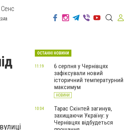
 Сенс
года
ОСТАННІ НОВИНИ
під
6 серпня у Чернівцях
11:19
зафіксували новий
історичний температурний
максимум
НОВИНИ
Тарас Скінтей загинув,
10:04
захищаючи Україну: у
Чернівцях відбудеться
вулиці
прощання