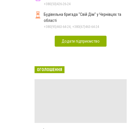
+380(50)426-26-24
Будівельна бригада "Свій Дім" у Чернівцях та
області
+380(95)463-64-24, +380(67)463-64-24
Додати підприємство
ОГОЛОШЕННЯ