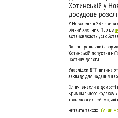
Хотинській у Но
досудове розсл
У Новоселиці 24 червня 
річний хлопчик. Про це
п
встановлюють усі обстав
За попередньою інформац
Хотинській допустив наї
частину дороги.
Унаслідок ДТП дитина от
закладу для надання нео
Слідчі внесли відомості 
Кримінального кодексу У
транспорту особами, які
Читайте також:
П'яний м