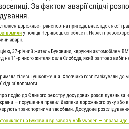
воселиці. За фактом аварії слідчі розп
ідування.
сталася дорожньо-транспортна пригода, внаслідок якої тра
овідомили
у поліції Чернівецької області. Наразі правоохор
ини аварії.
ією, 37-річний житель Буковини, керуючи автомобілем BMW
зд на 11-річного жителя села Слобода, який раптово вибіг 
римала тілесні ушкодження. Хлопчика госпіталізували до 
бхідної допомоги.
про подію до Єдиного реєстру досудових розслідувань за ч.
країни — порушення правил безпеки дорожнього руху або е
 керують транспортними засобами. Досудове розслідування
отоцикліст на Буковині врізався у Volkswagen — справа йде