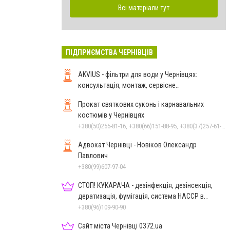
Всі матеріали тут
ПІДПРИЄМСТВА ЧЕРНІВЦІВ
AKVIUS - фільтри для води у Чернівцях:
консультація, монтаж, сервісне
обслуговування
Прокат святкових суконь і карнавальних
костюмів у Чернівцях
+380(50)255-81-16, +380(66)151-88-95, +380(37)257-61-66
Адвокат Чернівці - Новіков Олександр
Павлович
+380(99)607-97-04
СТОП! КУКАРАЧА - дезінфекція, дезінсекція,
дератизація, фумігація, система HACCP в
Чернівцях
+380(96)109-90-90
Сайт міста Чернівці 0372.ua