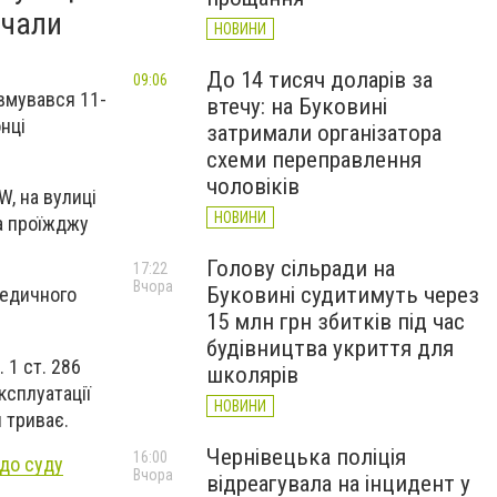
очали
НОВИНИ
До 14 тисяч доларів за
09:06
вмувався 11-
втечу: на Буковині
онці
затримали організатора
схеми переправлення
чоловіків
, на вулиці
НОВИНИ
на проїжджу
Голову сільради на
17:22
Вчора
Буковині судитимуть через
медичного
15 млн грн збитків під час
будівництва укриття для
 1 ст. 286
школярів
ксплуатації
НОВИНИ
 триває.
Чернівецька поліція
16:00
 до суду
Вчора
відреагувала на інцидент у