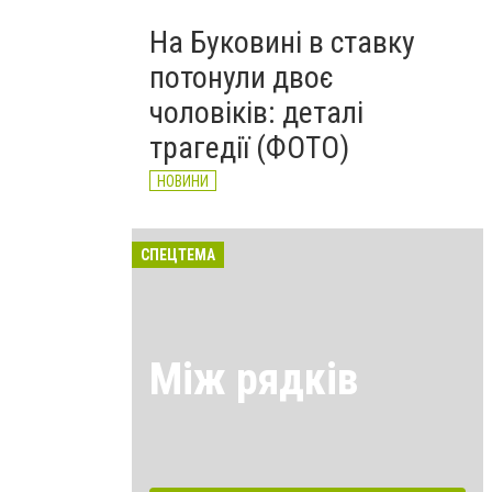
На Буковині в ставку
потонули двоє
чоловіків: деталі
трагедії (ФОТО)
НОВИНИ
СПЕЦТЕМА
Між рядків