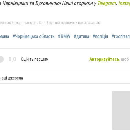
з Чернівцями та Буковиною! Наші сторінки у
Telegram
,
Insta
бхідний текст і натисніть Ctrl + Enter, щоб повідомити про це редакцію
овина
#Чернівецька область
#BMW
#дитина
#поліція
#госпітал
0,0
Оцініть першим
Авторизуйтесь
, щоб
 наші джерела