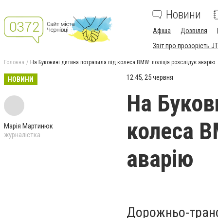
Новини
Афіша
Дозвілля
Звіт про прозорість JT
Головна
На Буковині дитина потрапила під колеса BMW: поліція розслідує аварію
12:45, 25 червня
НОВИНИ
На Буков
колеса B
Марія Мартинюк
журналістка
аварію
Дорожньо-транс