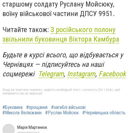
старшому солдату Руслану Мойсюку,
воїну військової частини ДПСУ 9951.
Читайте також:
З російського полону
звільнили буковинця Віктора Камбура
Будьте в курсі всього, що відбувається у
Чернівцях — підписуйтесь на наші
соцмережі
Telegram
,
Instagram
,
Facebook
Якщо ви помітили помилку, виділіть необхідний текст і натисніть Ctrl + Enter, щоб
повідомити про це редакцію
#Буковина
#прощання
#загиблі військові
#Микола Велікжанін
#Руслан Мойсюк
#Чернівецька область.
Марія Мартинюк
журналістка