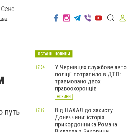
 Сенс
года
ОСТАННІ НОВИНИ
У Чернівцях службове авто
17:54
поліції потрапило в ДТП:
м
травмовано двох
правоохоронців
НОВИНИ
Від ЦАХАЛ до захисту
ю путь
17:19
Донеччини: історія
прикордонника Романа
Віхляєва з Буковини