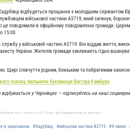
лі Кадубівці відбудеться прощання з молодшим сержантом Ю
ужбовцем військової частини А3719, який загинув, бороняч
ро це повідомили в офіційному повідомленні громади. Церем
 15:00.
службу у військовій частині А3719. Він віддав життя, вик
захисту України. Жителів громади закликають гідно вшанува
рою. Щирі співчуття рідним, близьким та побратимам захисни
ького полону звільнили буковинця Віктора Камбура
що відбувається у Чернівцях — підписуйтесь на наші соцмер
бхідний текст і натисніть Ctrl + Enter, щоб повідомити про це редакцію
я із захисником
#Кадубівці
#військова частина А3719
#4 липня