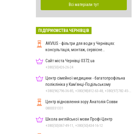
Всі матеріали тут
ПІДПРИЄМСТВА ЧЕРНІВЦІВ
AKVIUS - фільтри для води у Чернівцях:
консультація, монтаж, сервісне
обслуговування
Сайт міста Чернівці 0372.ua
+380(50)426-26-24
Центр сімейної медицини - багатопрофільна
поліклініка у Кам’янці-Подільському
+380(96)796-36-85, +380(98)812-63-48, +380(97)782-45-70
Центр відновлення зору Анатолія Совви
0800331331
Школа англійської мови Профі-Центр
+380(50)067-49-11, +380(50)434-16-12