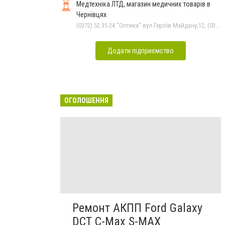
Медтехніка ЛТД, магазин медичних товарів в
Чернівцях
(0372) 52 35 24 "Оптика" вул.Героїв Майдану,12, (0372) 52 01 48 "Оптика" вул. Головна,29, (050) 399 21 11 торговий зал по вул.Героїв Майдану, (0372) 52 54 50 "Медтехніка" вул.Головна,16, (0372) 55-56-16
Додати підприємство
ОГОЛОШЕННЯ
Ремонт АКПП Ford Galaxy
DCT C-Max S-MAX