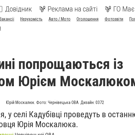
Довідник
Реклама на сайті
ГО Має
Вакансії
Нерухомість
Авто / Мото
Оголошення
Фотозвіти
По
I
ині попрощаються із
ком Юрієм Москалюко
Юрій Москалюк. Фото: Чернівецька ОВА. Дизайн: 0372
я, у селі Кадубівці проведуть в останн
овця Юрія Москалюка.
мленні
Чернівецької ОВА.