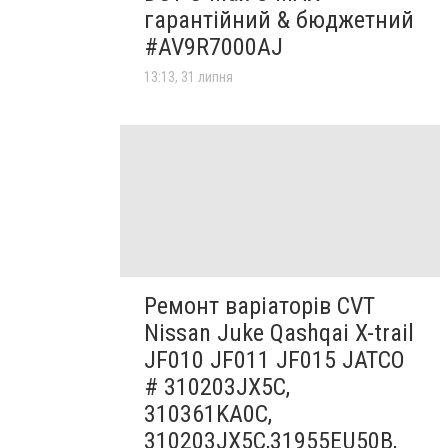
гарантійний & бюджетний
#AV9R7000AJ
13:13, 31 липня
Ремонт варіаторів CVT
Nissan Juke Qashqai X-trail
JF010 JF011 JF015 JATCO
# 310203JX5C,
310361KA0C,
310203JX5C,31955EU50B,