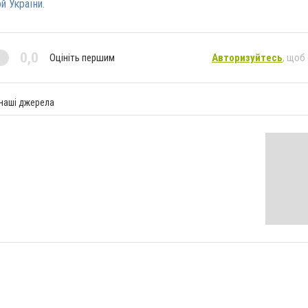
й України.
0,0
Оцініть першим
Авторизуйтесь
, щоб
 наші джерела