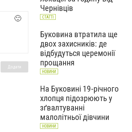
НОВИНИ
Чернівців
🙂
СТАТТІ
Буковина втратила ще
двох захисників: де
відбудуться церемонії
прощання
Додати
НОВИНИ
На Буковині 19-річного
хлопця підозрюють у
зґвалтуванні
малолітньої дівчини
НОВИНИ