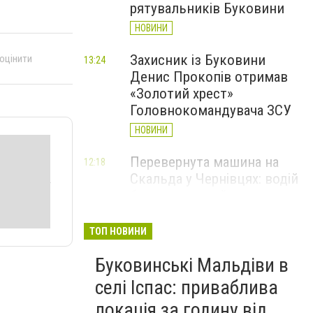
рятувальників Буковини
НОВИНИ
Захисник із Буковини
 оцінити
13:24
Денис Прокопів отримав
«Золотий хрест»
Головнокомандувача ЗСУ
НОВИНИ
Перевернута машина на
12:18
Скальда у Чернівцях: водій
був нетверезий
НОВИНИ
ТОП НОВИНИ
6 серпня у Чернівцях
11:19
Буковинські Мальдіви в
зафіксували новий
історичний температурний
селі Іспас: приваблива
максимум
локація за годину від