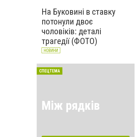
На Буковині в ставку
потонули двоє
чоловіків: деталі
трагедії (ФОТО)
НОВИНИ
СПЕЦТЕМА
Між рядків