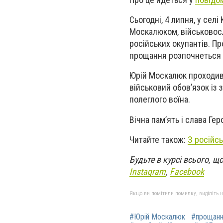
Сьогодні, 4 липня, у се
Москалюком, військовосл
російських окупантів. П
прощання розпочнеться о
Юрій Москалюк проходив 
військовий обов’язок із 
полеглого воїна.
Вічна пам’ять і слава Ге
Читайте також:
З російс
Будьте в курсі всього, 
Instagram
,
Facebook
Якщо ви помітили помилку, виділіть нео
#Юрій Москалюк
#прощанн