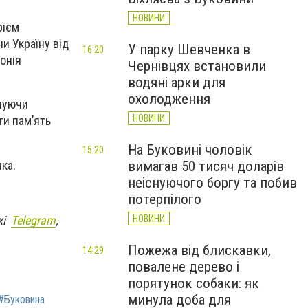
НОВИНИ
рієм
и Україну від
У парку Шевченка в
16:20
онія
Чернівцях встановили
водяні арки для
охолодження
онуючи
НОВИНИ
ти пам’ять
На Буковині чоловік
15:20
ка.
вимагав 50 тисяч доларів
неіснуючого боргу та побив
потерпілого
ежі
Telegram
,
НОВИНИ
Пожежа від блискавки,
14:29
повалене дерево і
порятунок собаки: як
минула доба для
#Буковина