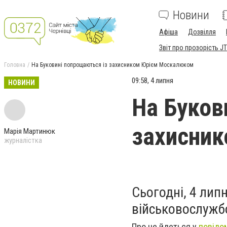
Новини
Афіша
Дозвілля
Звіт про прозорість JT
Головна
На Буковині попрощаються із захисником Юрієм Москалюком
09:58, 4 липня
НОВИНИ
На Буков
захисни
Марія Мартинюк
журналістка
Сьогодні, 4 липн
військовослужб
Про це йдеться у
повідо