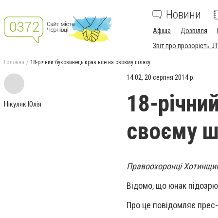
Новини
Афіша
Дозвілля
Звіт про прозорість JT
Головна
18-річний буковинець крав все на своєму шляху
14:02, 20 серпня 2014 р.
18-річни
Нікуляк Юлія
своєму ш
Правоохоронці Хотинщини
Відомо, що юнак підозрю
Про це повідомляє прес-