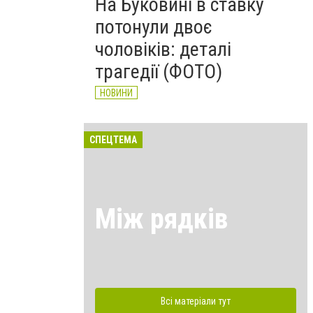
На Буковині в ставку
потонули двоє
чоловіків: деталі
трагедії (ФОТО)
НОВИНИ
СПЕЦТЕМА
Між рядків
Всі матеріали тут