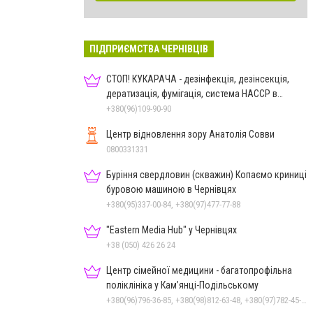
ПІДПРИЄМСТВА ЧЕРНІВЦІВ
СТОП! КУКАРАЧА - дезінфекція, дезінсекція,
дератизація, фумігація, система HACCP в
Чернівцях
+380(96)109-90-90
Центр відновлення зору Анатолія Совви
0800331331
Буріння свердловин (скважин) Копаємо криниці
буровою машиною в Чернівцях
+380(95)337-00-84, +380(97)477-77-88
"Eastern Media Hub" у Чернівцях
+38 (050) 426 26 24
Центр сімейної медицини - багатопрофільна
поліклініка у Кам’янці-Подільському
+380(96)796-36-85, +380(98)812-63-48, +380(97)782-45-70