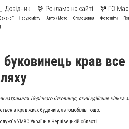
Довідник
Реклама на сайті
ГО Має
Вакансії
Нерухомість
Авто / Мото
Оголошення
Фотозвіти
По
I
й буковинець крав все
ляху
 затримали 18-річного буковинця, який здійснив кілька з
ється в крадіжках будинків, автомобілів тощо.
служба УМВС України в Чернівецькій області.