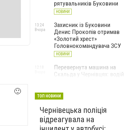
рятувальників Буковини
НОВИНИ
Захисник із Буковини
13:24
Вчора
Денис Прокопів отримав
«Золотий хрест»
Головнокомандувача ЗСУ
НОВИНИ
Перевернута машина на
12:18
Вчора
Скальда у Чернівцях: водій
був нетверезий
НОВИНИ
🙂
ТОП НОВИНИ
6 серпня у Чернівцях
11:19
Вчора
Чернівецька поліція
зафіксували новий
історичний температурний
відреагувала на
максимум
інцидент у автобусі: