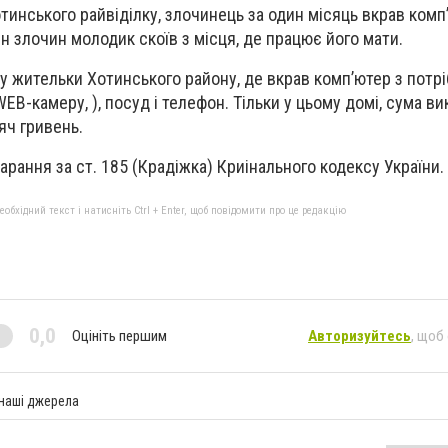
тинського райвіділку, злочинець за один місяць вкрав комп
н злочин молодик скоїв з місця, де працює його мати.
ку жительки Хотинського району, де вкрав комп’ютер з потр
B-камеру, ), посуд і телефон. Тільки у цьому домі, сума в
яч гривень.
арання за ст. 185 (Крадіжка) Криінального кодексу України.
бхідний текст і натисніть Ctrl + Enter, щоб повідомити про це редакцію
0,0
Оцініть першим
Авторизуйтесь
, щоб
 наші джерела