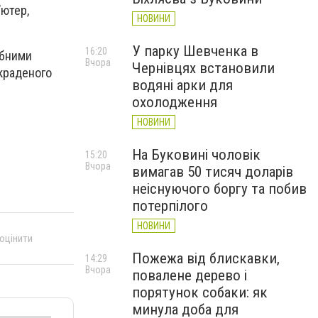
’ютер,
НОВИНИ
У парку Шевченка в
16:20
ібними
Вчора
Чернівцях встановили
икраденого
водяні арки для
охолодження
НОВИНИ
На Буковині чоловік
15:20
Вчора
вимагав 50 тисяч доларів
неіснуючого боргу та побив
потерпілого
НОВИНИ
 оцінити
Пожежа від блискавки,
14:29
Вчора
повалене дерево і
порятунок собаки: як
минула доба для