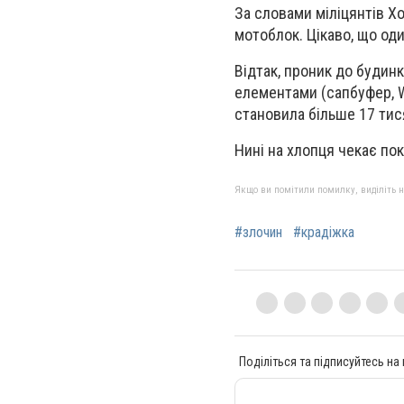
За словами міліцянтів Хо
мотоблок. Цікаво, що оди
Відтак, проник до будин
елементами (сапбуфер, WE
становила більше 17 тис
Нині на хлопця чекає пок
Якщо ви помітили помилку, виділіть нео
#злочин
#крадіжка
Поділіться та підписуйтесь на