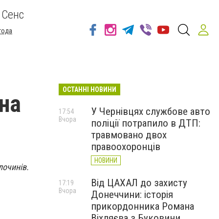
 Сенс
года
ОСТАННІ НОВИНИ
 на
У Чернівцях службове авто
17:54
Вчора
поліції потрапило в ДТП:
травмовано двох
правоохоронців
НОВИНИ
лочинів.
Від ЦАХАЛ до захисту
17:19
Вчора
Донеччини: історія
прикордонника Романа
Віхляєва з Буковини