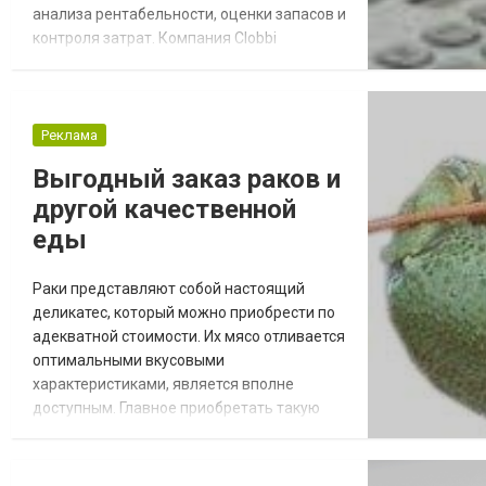
анализа рентабельности, оценки запасов и
контроля затрат. Компания Clobbi
https://clobbi.com/ru/products/charges/
предлагает Вам уникальную
автоматизированную платформу для
учета затрат на производство продукции.
Реклама
Сервис Clobbi «Управление затратами»
Выгодный заказ раков и
разработан для Вас с целью упростить
другой качественной
определение себестоимости Ва...
еды
Раки представляют собой настоящий
деликатес, который можно приобрести по
адекватной стоимости. Их мясо отливается
оптимальными вкусовыми
характеристиками, является вполне
доступным. Главное приобретать такую
продукцию в проверенном месте, чтоб
гарантировано получить свежесть. Только
свежие раки способны принести реальное