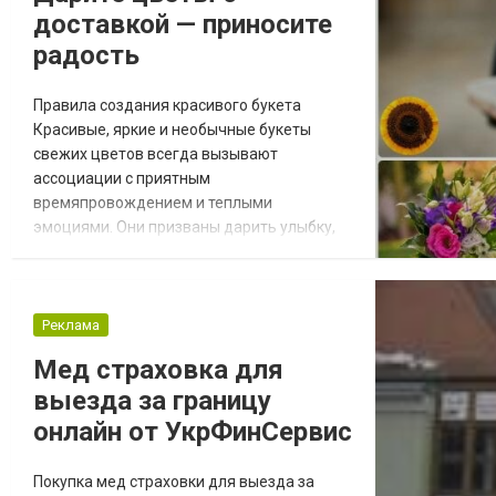
доставкой — приносите
радость
Правила создания красивого букета
Красивые, яркие и необычные букеты
свежих цветов всегда вызывают
ассоциации с приятным
времяпровождением и теплыми
эмоциями. Они призваны дарить улыбку,
поднимать настроение. Неудивительно,
что доставка цветов - это одна из самых
популярных услуг на рынке подарков. Ведь
без изысканного букета не стоит
Реклама
приходить ни на одно торжество. На
Мед страховка для
нашем сайте Вы можете оформить заказ
выезда за границу
букета и доставим ( buket24 ) его быстро и
точно по...
онлайн от УкрФинСервис
Покупка мед страховки для выезда за