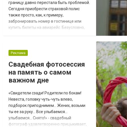
границу давно перестала быть проблемой.
Сегодня приобрести страховой полис
также просто, как, к примеру,
забронировать номер в гостинице или
купить билеты на авиарейс. Безусловно,
если есть желание, можно отправиться
непосредственно в офис страховой
компании и прямо на месте оформить все
необходимые документы. Более удобный и
Реклама
простой вариант – покупка страховки в
Свадебная фотосессия
режиме онлайн на сайте
на память о самом
ukrfinservice.com.ua. Воспользовавш...
важном дне
«Свидетели сзади! Родители по бокам!
Невеста, головку чуть-чуть влево,
подборок приподнимем... Жених, возьми
ты ее за руку... Все улыбаемся...
улыбаемся... Снято!» - свадебный
фотограф удовлетворенно прицыкивает,