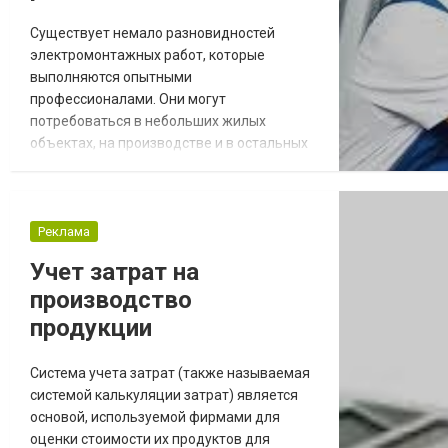
Существует немало разновидностей
электромонтажных работ, которые
выполняются опытными
профессионалами. Они могут
потребоваться в небольших жилых
объектах, на производстве и в остальных
местах. Практически любой современный
объект оснащен электричеством. Чтоб оно
было безопасным и надежным, требуется
соответствующий электромонтаж. Он
Реклама
способен включать несколько этапов,
Учет затрат на
обладать уникальными характеристиками
производство
и особенностями. Во время проведения
ремонта трудно...
продукции
Система учета затрат (также называемая
системой калькуляции затрат) является
основой, используемой фирмами для
оценки стоимости их продуктов для