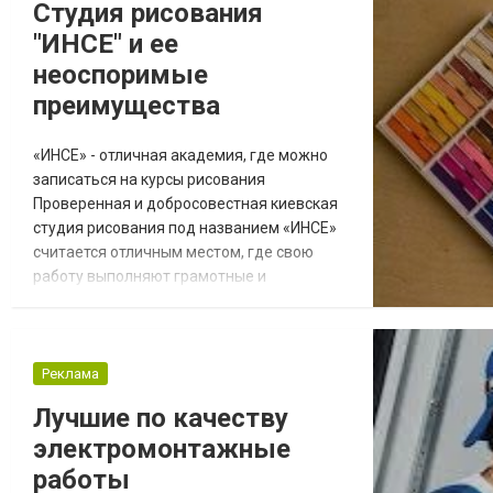
Студия рисования
справится с ней. Современные
"ИНСЕ" и ее
клининговые компании в Киеве предлага...
неоспоримые
преимущества
«ИНСЕ» - отличная академия, где можно
записаться на курсы рисования
Проверенная и добросовестная киевская
студия рисования под названием «ИНСЕ»
считается отличным местом, где свою
работу выполняют грамотные и
квалифицированные сотрудники. Они
знают, что разбираться в графике и
живописи должны не только грамотные
художники, но и обычные творческие
Реклама
люди. Известно, что художественные
Лучшие по качеству
техники делятся на множество различных
электромонтажные
видов и жанров. После освоения даже б...
работы