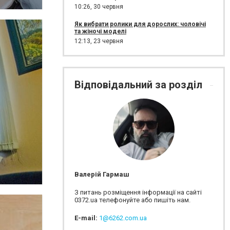
10:26,
30 червня
Як вибрати ролики для дорослих: чоловічі
та жіночі моделі
12:13,
23 червня
Відповідальний за розділ
Валерій Гармаш
З питань розміщення інформації на сайті
0372.ua телефонуйте або пишіть нам.
E-mail:
1@6262.com.ua