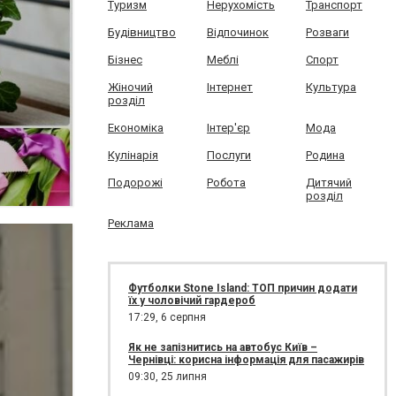
Туризм
Нерухомість
Транспорт
Будівництво
Відпочинок
Розваги
Бізнес
Меблі
Спорт
Жіночий
Інтернет
Культура
розділ
Економіка
Інтер'єр
Мода
Кулінарія
Послуги
Родина
Подорожі
Робота
Дитячий
розділ
Реклама
Футболки Stone Island: ТОП причин додати
їх у чоловічий гардероб
17:29,
6 серпня
Як не запізнитись на автобус Київ –
Чернівці: корисна інформація для пасажирів
09:30,
25 липня