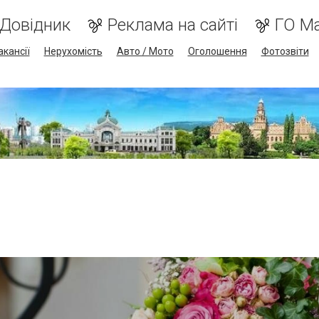
Довідник
Реклама на сайті
ГО М
акансії
Нерухомість
Авто / Мото
Оголошення
Фотозвіти