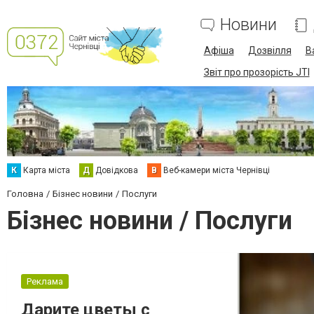
Новини
Афіша
Дозвілля
В
Звіт про прозорість JTI
К
Карта міста
Д
Довідкова
В
Веб-камери міста Чернівці
Головна
Бізнес новини
Послуги
Бізнес новини / Послуги
Реклама
Дарите цветы с