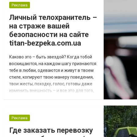
удовольствие от употребления.
Реклама
Разнообразная еда и простота ее заказа
Личный телохранитель –
Магазин предлагает неплохой
на страже вашей
ассортимент раков, но также можно
будет...
безопасности на сайте
titan-bezpeka.com.ua
Каково это – быть звездой? Когда тобой
восхищаются, на каждом шагу признаются
тебе в любви, одеваются и живут в твоем
стиле, копируют твою манеру поведения,
твои жесты, походку, голос, готовы даже
изменить внешность – и все это для того,
чтобы стать к тебе чуточку ближе! Когда
твоего визита с нетерпением ждут даже
не тысячи, а миллионы людей, готовые
ночевать в аэропорту, только бы первыми
Реклама
поприветствовать тебя, подбодрить,
Где заказать перевозку
поддержать, сделать твой день лу...