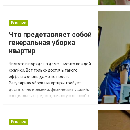
создавая новую фотокомпозицию. Загс,
памятники, набережна. Все, «как
положено». Как у всех... Каждый из вас,
наверное, улыбнулся и вспомнил
Реклама
подобную фотосъемку. Стандартные
Что представляет собой
свадебные фотографии, одинаковые позы,
генеральная уборка
наигранно-помпезные позы, «нарисова...
квартир
Чистота и порядок в доме – мечта каждой
хозяйки. Вот только достичь такого
эффекта очень даже не просто.
Регулярная уборка квартиры требует
достаточно времени, физических усилий,
специальных средств, зачастую не особо
дешевых, а также оборудования и
соответствующего инвентаря. Если вы не
уверены, что сможете решить
поставленную задачу сами, обращайтесь к
Реклама
тем, кто легко, быстро и качественно