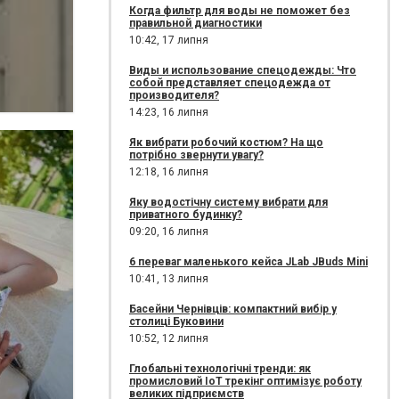
Когда фильтр для воды не поможет без
правильной диагностики
10:42,
17 липня
Виды и использование спецодежды: Что
собой представляет спецодежда от
производителя?
14:23,
16 липня
Як вибрати робочий костюм? На що
потрібно звернути увагу?
12:18,
16 липня
Яку водостічну систему вибрати для
приватного будинку?
09:20,
16 липня
6 переваг маленького кейса JLab JBuds Mini
10:41,
13 липня
Басейни Чернівців: компактний вибір у
столиці Буковини
10:52,
12 липня
Глобальні технологічні тренди: як
промисловий IoT трекінг оптимізує роботу
великих підприємств