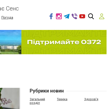
ає Сенс
Погода
Рубрики новин
Загальний
Техніка
Здоров'я
розділ