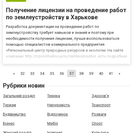
Получение лицензии на проведение работ
по землеустройству в Харькове
Разработка документации на проведение работ по
землеустройству требует навыков и знаний и поэтому при
необходимости получения лицензии, лучше воспользоваться
помощью специалистов коммунального предприятия
«Региональный центр природных ресурсов и экологии. На сайте
компании: http://rcpre.kharkiv.ua/ru/zemleustrojstvo, есть подробная
информация об услугах предприятия. Удобная навигация по
разделам помогает найти нужную категорию и ознакомиться
«
32
33
34
35
36
37
38
39
40
41
»
более подробно...
Рубрики новин
Загальний розділ
Техніка
Здоров'я
Туризм
Нерухомість
Транспорт
Будівництво
Відпочинок
Розваги
Бізнес
Меблі
Спорт
Жіночий розділ
Інтернет
Культура