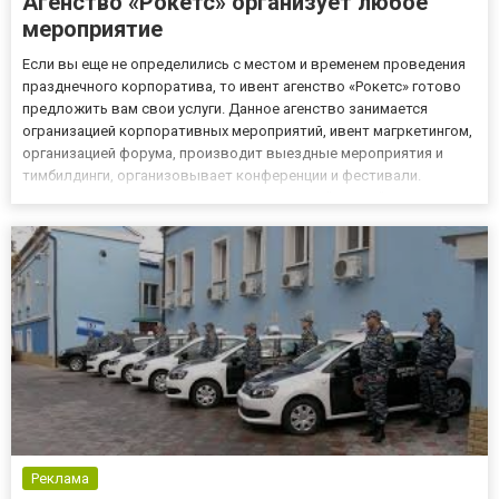
Агенство «Рокетс» организует любое
мероприятие
Если вы еще не определились с местом и временем проведения
празднечного корпоратива, то ивент агенство «Рокетс» готово
предложить вам свои услуги. Данное агенство занимается
огранизацией корпоративных мероприятий, ивент магркетингом,
организацией форума, производит выездные мероприятия и
тимбилдинги, организовывает конференции и фестивали.
Основными достижениями ивент агентство "Рокетс" являются:
34 672 световых часа проведенных мероприятий;...
Реклама