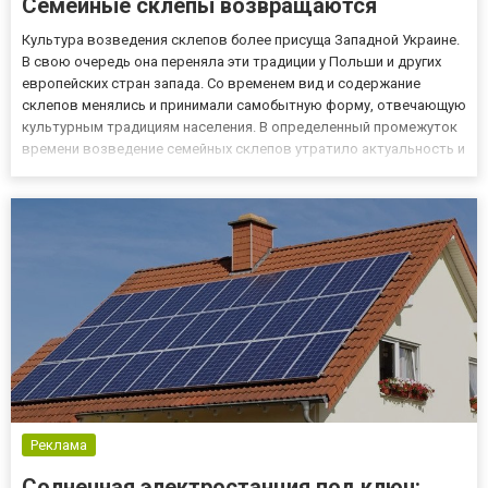
Семейные склепы возвращаются
Культура возведения склепов более присуща Западной Украине.
В свою очередь она переняла эти традиции у Польши и других
европейских стран запада. Со временем вид и содержание
склепов менялись и принимали самобытную форму, отвечающую
культурным традициям населения. В определенный промежуток
времени возведение семейных склепов утратило актуальность и
перестало представлять ценность. Но, все новое - это хорошо
забыто старое. Все больше людей интересуется семей...
Реклама
Солнечная электростанция под ключ: