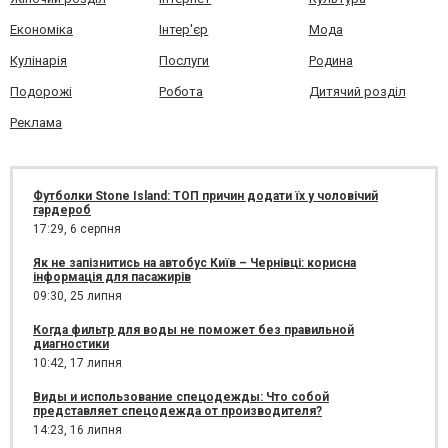
Економіка
Інтер'єр
Мода
Кулінарія
Послуги
Родина
Подорожі
Робота
Дитячий розділ
Реклама
Футболки Stone Island: ТОП причин додати їх у чоловічий
гардероб
17:29,
6 серпня
Як не запізнитись на автобус Київ – Чернівці: корисна
інформація для пасажирів
09:30,
25 липня
Когда фильтр для воды не поможет без правильной
диагностики
10:42,
17 липня
Виды и использование спецодежды: Что собой
представляет спецодежда от производителя?
14:23,
16 липня