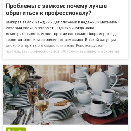
Проблемы с замком: почему лучше
обратиться к профессионалу?
Выбирая замок, каждый ищет сложный и надежный механизм,
который сложно взломать. Однако иногда наша
осмотрительность играет против нас самих. Например, когда
теряется ключ или заклинивает сам замок. В такой ситуации
сложно открыть его самостоятельно. Рекомендуется
приглашать профессионалов. Об услуги аварийного вскрытия
замков можно узнать подробнее на странице
http://odpublic.net/news/2018/11/09/avariynoe-otkrytie-zamkov-
843224. Почему стоит вызвать масте...
Реклама