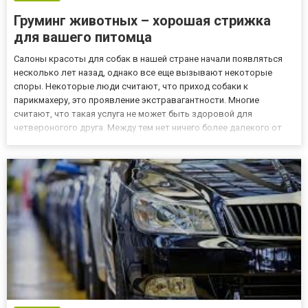
Груминг животных – хорошая стрижка
для вашего питомца
Салоны красоты для собак в нашей стране начали появляться
несколько лет назад, однако все еще вызывают некоторые
споры. Некоторые люди считают, что приход собаки к
парикмахеру, это проявление экстравагантности. Многие
считают, что такая услуга не может быть здоровой для
четвероногого друга. Между тем нет ничего более далекого от
истины. Соответственно выполненный груминг животных на
сайте vetgroom.com.ua не мешает животному и позволяет ему
быть активным. Г...