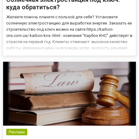
куда обратиться?
Желаете помочь планете с пользой для себя? Установите
солнечную электростанцию для выработки энергии. Заказать ее
строительство под ключ можно на сайте https://karbon-
cns.com.ua/-karbon-kns-.html - компания "Карбон КНС" действует в
отрасли не первый год. Клиенты отмечают: высокое качество
работы; умеренные цены на все виды услуг; скорость решения
задач; профессионализм мастеров; индивидуальный подход к
каждому клиенту. Сотрудничество с клиентами ведется пр...
Реклама