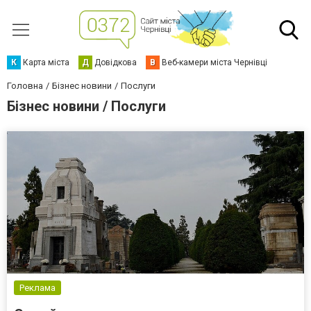
К
Карта міста
Д
Довідкова
В
Веб-камери міста Чернівці
Головна
Бізнес новини
Послуги
Бізнес новини / Послуги
Реклама