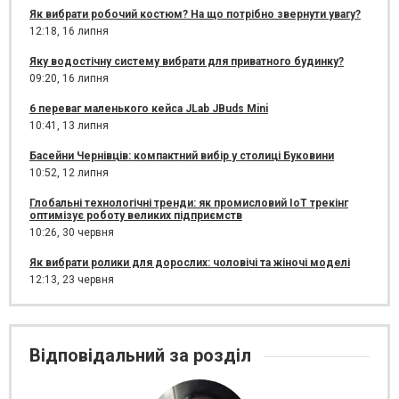
Як вибрати робочий костюм? На що потрібно звернути увагу?
12:18,
16 липня
Яку водостічну систему вибрати для приватного будинку?
09:20,
16 липня
6 переваг маленького кейса JLab JBuds Mini
10:41,
13 липня
Басейни Чернівців: компактний вибір у столиці Буковини
10:52,
12 липня
Глобальні технологічні тренди: як промисловий IoT трекінг
оптимізує роботу великих підприємств
10:26,
30 червня
Як вибрати ролики для дорослих: чоловічі та жіночі моделі
12:13,
23 червня
Відповідальний за розділ