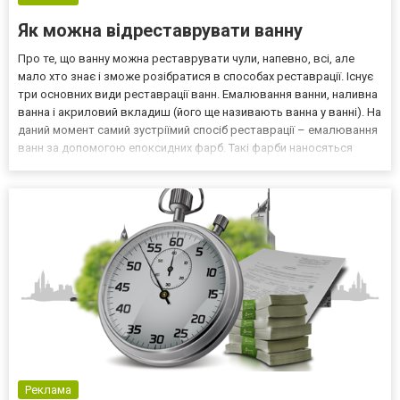
Як можна відреставрувати ванну
Про те, що ванну можна реставрувати чули, напевно, всі, але
мало хто знає і зможе розібратися в способах реставрації. Існує
три основних види реставрації ванн. Емалювання ванни, наливна
ванна і акриловий вкладиш (його ще називають ванна у ванні). На
даний момент самий зустріїмий спосіб реставрації – емалювання
ванн за допомогою епоксидних фарб. Такі фарби наносяться
самим різним чином. Відмінною особливістю такого способу є
різкий запах, яким доведеться ди...
Реклама