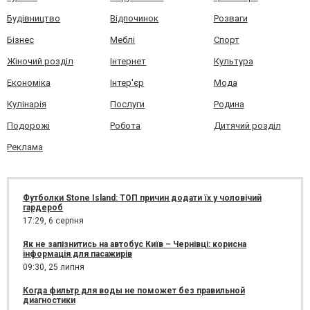
Будівництво
Відпочинок
Розваги
Бізнес
Меблі
Спорт
Жіночий розділ
Інтернет
Культура
Економіка
Інтер'єр
Мода
Кулінарія
Послуги
Родина
Подорожі
Робота
Дитячий розділ
Реклама
Футболки Stone Island: ТОП причин додати їх у чоловічий
гардероб
17:29,
6 серпня
Як не запізнитись на автобус Київ – Чернівці: корисна
інформація для пасажирів
09:30,
25 липня
Когда фильтр для воды не поможет без правильной
диагностики