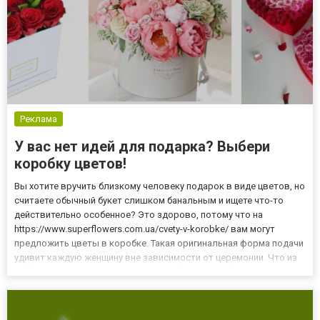
Реклама
У вас нет идей для подарка? Выбери
коробку цветов!
Вы хотите вручить близкому человеку подарок в виде цветов, но
считаете обычный букет слишком банальным и ищете что-то
действительно особенное? Это здорово, потому что на
https://www.superflowers.com.ua/cvety-v-korobke/ вам могут
предложить цветы в коробке. Такая оригинальная форма подачи
удивит каждую женщину вне зависимости от церемонии. Что из
себя представляют цветочные коробки? Это набор цветов,
который помещен в декоративную коробку. Это простое и удо...