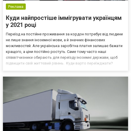
Реклама
Куди найпростіше іммігрувати українцям
у 2021 році
Переїзд на постійне проживання за кордон потребує від людини
не лише знання іноземної мови, а й значних фінансових
можливостей. Але українська заробітна платня залишає бажати
кращого, а ціни постійно ростуть. Саме тому часто наші
співвітчизники обирають для переїзду іноземні держави, щоб
підвищити свій життєвий рівень. Куди варто переїжджати?
Важливими критеріями вибору нової країни проживання для
українців є: розмір податків, заробітної платні, особливос...