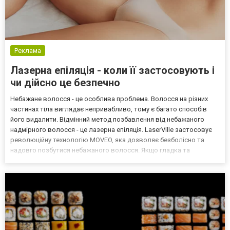
Реклама
Лазерна епіляція - коли її застосовують і
чи дійсно це безпечно
Небажане волосся - це особлива проблема. Волосся на різних
частинах тіла виглядає непривабливо, тому є багато способів
його видалити. Відмінний метод позбавлення від небажаного
надмірного волосся - це лазерна епіляція. LaserVille застосовує
революційну технологію MOVEO, яка дозволяє безболісно та
надовго позбутися небажаного волосся. Якщо гладка та
приваблива шкіра вам до вподоби, запис на лазерну епіляцію
буде гарним рішенням. Далі ми розповімо, чи безпеч...