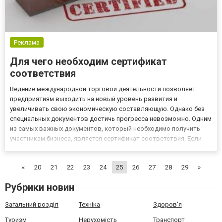
Реклама
Для чего необходим сертификат
соответствия
Ведение международной торговой деятельности позволяет
предприятиям выходить на новый уровень развития и
увеличивать свою экономическую составляющую. Однако без
специальных документов достичь прогресса невозможно. Одним
из самых важных документов, который необходимо получить
участникам бизнеса, является сертификат соответствия. Если
вам раньше никогда не приходилось сталкиваться с его
получением, то придется сложно. Помочь в этом процессе может
«
20
21
22
23
24
25
26
27
28
29
»
организация...
Рубрики новин
Загальний розділ
Техніка
Здоров'я
Туризм
Нерухомість
Транспорт