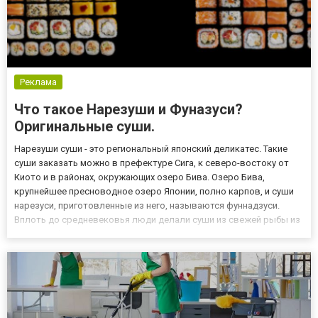
Реклама
Что такое Нарезуши и Фуназуси?
Оригинальные суши.
Нарезуши суши - это региональный японский деликатес. Такие
суши заказать можно в префектуре Сига, к северо-востоку от
Киото и в районах, окружающих озеро Бива. Озеро Бива,
крупнейшее пресноводное озеро Японии, полно карпов, и суши
нарезуси, приготовленные из него, называются фуннадзуси.
Вплоть до средневековья люди делали суши из свежей рыбы из
озера, - объясняет Рат, который провел несколько дней в районе
озера Бива, пробуя вариации фунадзуси для своих ис...