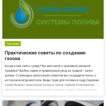
Реклама
Практические советы по созданию
газона
Когда и как сеять траву? Вы мечтаете о красивой зеленой
лужайке? Выбор семян и правильный уход за травой - залог
успеха. С помощью нескольких советов вы создадите газон, о
котором всегда мечтали. Виды трав для посева в саду Садовая
трава бывает нескольких разных типов. Самым популярным
является делением на высокую и низкую траву. Однако не все
низкие травы подходят для каждого сада. То же самое и с
высокорослой разновидностью. Тип травы лучше всего
выбират...