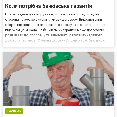
Коли потрібна банківська гарантія
При укладенні договору завжди існує ризик того, що одна
сторона не зможе виконати умови договору. Використання
оборотних коштів як запобіжного заходу часто невигідно для
підприємців. А надання банківських гарантій може допомогти
розв’язати цю проблему та завоювати репутацію надійного
ділового партнера. У Чернівцях Банк Альянс надає банківські
гарантії за вигідними умовами. Аби скористатися послугою вам
потрібно: визначити потрібний вид гарантії; зібрати м...
Реклама