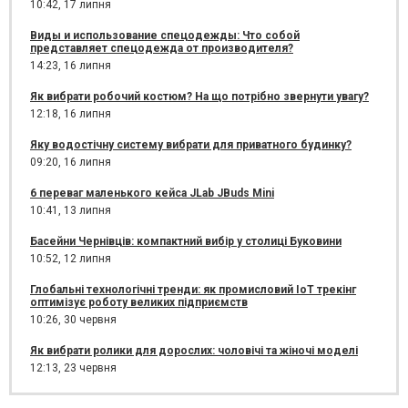
10:42,
17 липня
Виды и использование спецодежды: Что собой
представляет спецодежда от производителя?
14:23,
16 липня
Як вибрати робочий костюм? На що потрібно звернути увагу?
12:18,
16 липня
Яку водостічну систему вибрати для приватного будинку?
09:20,
16 липня
6 переваг маленького кейса JLab JBuds Mini
10:41,
13 липня
Басейни Чернівців: компактний вибір у столиці Буковини
10:52,
12 липня
Глобальні технологічні тренди: як промисловий IoT трекінг
оптимізує роботу великих підприємств
10:26,
30 червня
Як вибрати ролики для дорослих: чоловічі та жіночі моделі
12:13,
23 червня