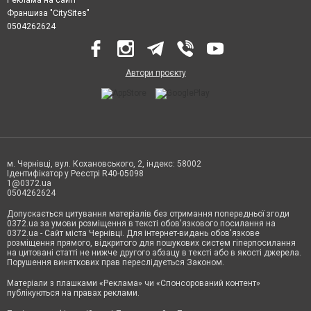
Франшиза "CitySites"
0504262624
Автори проєкту
м. Чернівці, вул. Кохановського, 2, індекс: 58002
Ідентифікатор у Реєстрі R40-05098
1@0372.ua
0504262624
Допускається цитування матеріалів без отримання попередньої згоди
0372.ua за умови розміщення в тексті обов'язкового посилання на
0372.ua - Сайт міста Чернівці. Для інтернет-видань обов'язкове
розміщення прямого, відкритого для пошукових систем гіперпосилання
на цитовані статті не нижче другого абзацу в тексті або в якості джерела.
Порушення виняткових прав переслідується Законом.
Матеріали з плашками «Реклама» чи «Спонсорований контент»
публікуються на правах реклами.