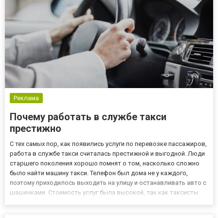
Реклама
Почему работать в службе такси
престижно
С тех самых пор, как появились услуги по перевозке пассажиров,
работа в службе такси считалась престижной и выгодной. Люди
старшего поколения хорошо помнят о том, насколько сложно
было найти машину такси. Телефон был дома не у каждого,
поэтому приходилось выходить на улицу и останавливать авто с
шашечками. Стоимость услуг была высокой, так как таксисты
редко рассчитывались по счетчику. Они никогда не давали сдачу
и очень часто завышали цены. Сегодня ситуац...