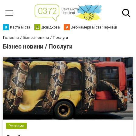
К
Карта міста
Д
Довідкова
В
Веб-камери міста Чернівці
Головна
Бізнес новини
Послуги
Бізнес новини / Послуги
Реклама