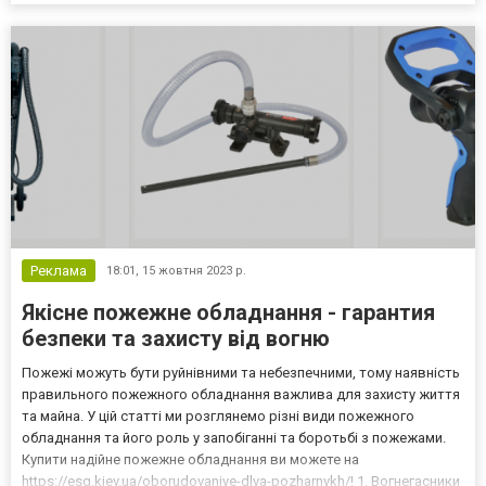
доставки води "Великий Фонтан". Підтримка...
Реклама
18:01,
15 жовтня 2023 р.
Якісне пожежне обладнання - гарантия
безпеки та захисту від вогню
Пожежі можуть бути руйнівними та небезпечними, тому наявність
правильного пожежного обладнання важлива для захисту життя
та майна. У цій статті ми розглянемо різні види пожежного
обладнання та його роль у запобіганні та боротьбі з пожежами.
Купити надійне пожежне обладнання ви можете на
https://esg.kiev.ua/oborudovaniye-dlya-pozharnykh/! 1. Вогнегасники