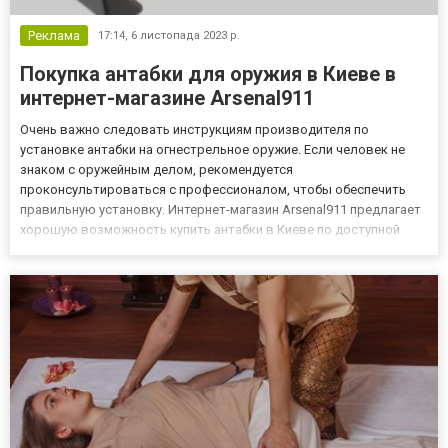
Реклама
17:14,
6 листопада 2023 р.
Покупка антабки для оружия в Киеве в
интернет-магазине Arsenal911
Очень важно следовать инструкциям производителя по
установке антабки на огнестрельное оружие. Если человек не
знаком с оружейным делом, рекомендуется
проконсультироваться с профессионалом, чтобы обеспечить
правильную установку. Интернет-магазин Arsenal911 предлагает
хорошую возможность купить антабки в Киеве по доступной
цене. Они бывают различных конструкций и конфигураций, в
зависимости от типа оружия и конкретного применения. Больше
подробной информации...