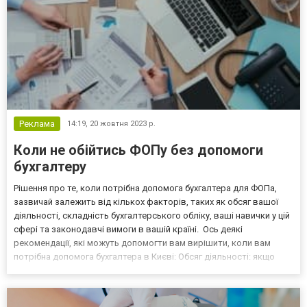
Реклама
14:19,
20 жовтня 2023 р.
Коли не обійтись ФОПу без допомоги
бухгалтеру
Рішення про те, коли потрібна допомога бухгалтера для ФОПа,
зазвичай залежить від кількох факторів, таких як обсяг вашої
діяльності, складність бухгалтерського обліку, ваші навички у цій
сфері та законодавчі вимоги в вашій країні. Ось деякі
рекомендації, які можуть допомогти вам вирішити, коли вам
потрібна допомога бухгалтера в Києві: Обсяг діяльності: якщо
ваша діяльність невелика і проста, ви, можливо, зможете вести
бухгалтерію самостійно. Однак, якщо у...