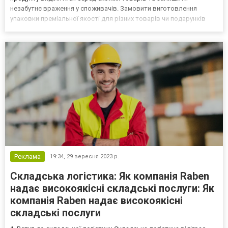
незабутнє враження у споживачів. Замовити виготовлення
упаковки преміальної якості для різних товарів чи подарунків
можна у компанії Дизайн-Принт Україна за посиланням, де
представлені різні варіанти коробок. Яким має бути якісне...
Реклама
19:34,
29 вересня 2023 р.
Складська логістика: Як компанія Raben
надає високоякісні складські послуги: Як
компанія Raben надає високоякісні
складські послуги