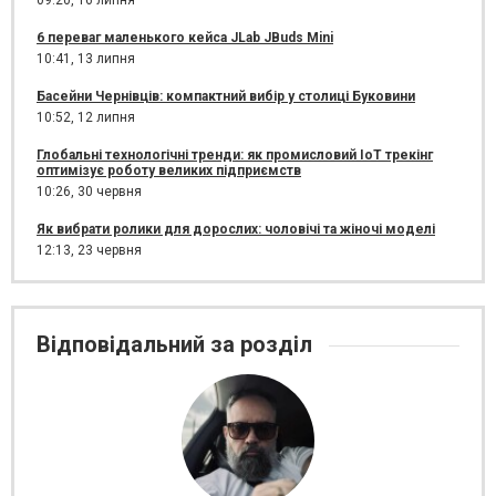
09:20,
16 липня
6 переваг маленького кейса JLab JBuds Mini
10:41,
13 липня
Басейни Чернівців: компактний вибір у столиці Буковини
10:52,
12 липня
Глобальні технологічні тренди: як промисловий IoT трекінг
оптимізує роботу великих підприємств
10:26,
30 червня
Як вибрати ролики для дорослих: чоловічі та жіночі моделі
12:13,
23 червня
Відповідальний за розділ