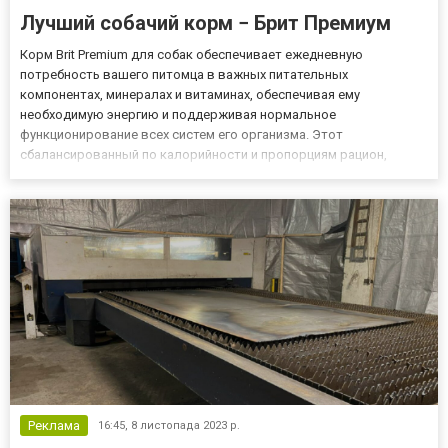
Лучший собачий корм − Брит Премиум
Корм Brit Premium для собак обеспечивает ежедневную
потребность вашего питомца в важных питательных
компонентах, минералах и витаминах, обеспечивая ему
необходимую энергию и поддерживая нормальное
функционирование всех систем его организма. Этот
сбалансированный по калорийности и пропорциям рацион,
который включает белки, жиры и углеводы (БЖУ), помогает
предотвращать заболевания и продлевает качество жизни
вашего пушистого компаньона. Корм разработан на ос...
Реклама
16:45,
8 листопада 2023 р.