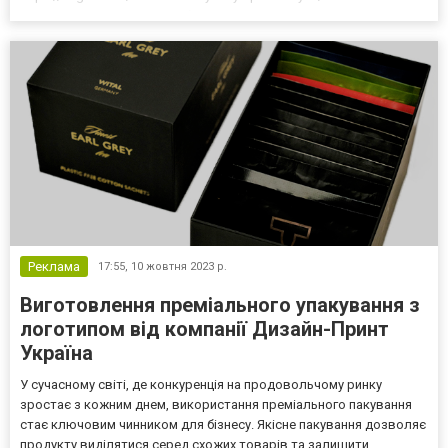
Вогнегасники – один із найбільш поширених та важливих
елементів пожежного обладнання. Вони призначені д...
Реклама
17:55,
10 жовтня 2023 р.
Виготовлення преміального упакування з
логотипом від компанії Дизайн-Принт
Україна
У сучасному світі, де конкуренція на продовольчому ринку
зростає з кожним днем, використання преміального пакування
стає ключовим чинником для бізнесу. Якісне пакування дозволяє
продукту виділятися серед схожих товарів та залишити