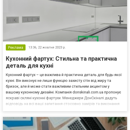
Реклама
13:36,
22 жовтня 2023 р.
Кухонний фартух: Стильна та практична
деталь для кухні
Кухонний фартух – це важлива й практична деталь для будь-якої
кухні. Він виконує не лише функцію захисту стін від жиру та
бризок, але й може стати важливим стильним акцентом у
вашому кухонному дизайні. Компанія donskinali.com.ua пропонує
яскраві скляні кухонні фартухи. Менеджери ДонСкіналі дадуть
відповідь на всі ваші запитання стосовно замірів та виконання
замовлення. Різні види кухонних фартухів - Керамічні фартухи:
Виглядають дуже елегантно й легко чист...