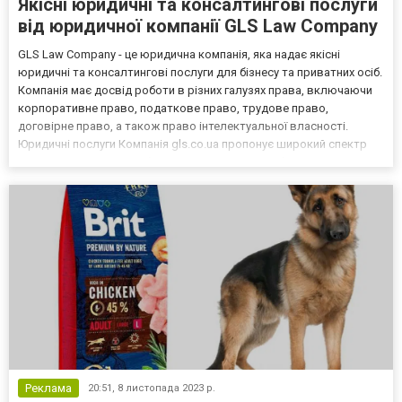
Якісні юридичні та консалтингові послуги
від юридичної компанії GLS Law Company
GLS Law Company - це юридична компанія, яка надає якісні
юридичні та консалтингові послуги для бізнесу та приватних осіб.
Компанія має досвід роботи в різних галузях права, включаючи
корпоративне право, податкове право, трудове право,
договірне право, а також право інтелектуальної власності.
Юридичні послуги Компанія gls.co.ua пропонує широкий спектр
юридичних послуг для бізнесу та приватних осіб, включаючи: -
Корпоративне право: реєстрація компаній, зміна...
Реклама
20:51,
8 листопада 2023 р.