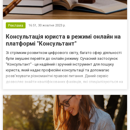
Реклама
16:51,
30 жовтня 2023 р.
Консультація юриста в режимі онлайн на
платформі "Консультант"
Зі стрімким розвитком цифрового світу, багато сфер діяльності
були змушені перейти до онлайн режиму. Сучасний застосунок
"Консультант" - це надійний і зручний інструмент для пошуку
юриста, який надає професійні консультації та допомагає
розв'язувати різноманітні правові питання. Даний сервіс
дозволяє знайти кваліфікованих фахівців, які спеціалізуються на
різних галузях прав для розв’язання проблемних ситуацій. Якісна
консультація юриста онлайн дозволить ос...