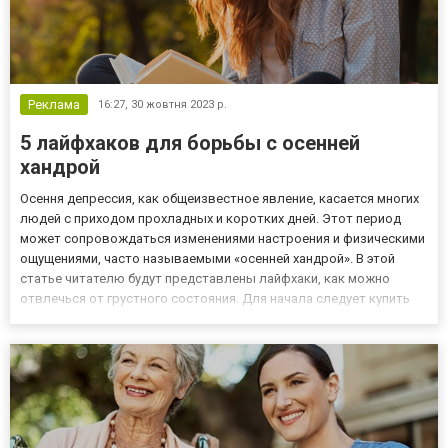
Реклама
16:27,
30 жовтня 2023 р.
5 лайфхаков для борьбы с осенней
хандрой
Осення депрессия, как общеизвестное явление, касается многих
людей с приходом прохладных и коротких дней. Этот период
может сопровождаться изменениями настроения и физическими
ощущениями, часто называемыми «осенней хандрой». В этой
статье читателю будут представлены лайфхаки, как можно
отвлечься от грустного состояния. Для начала следует купить
книгу и погрузиться в новую захватывающую историю, которая
позволит прочувствовать персонажей сполна и наполнитьс...