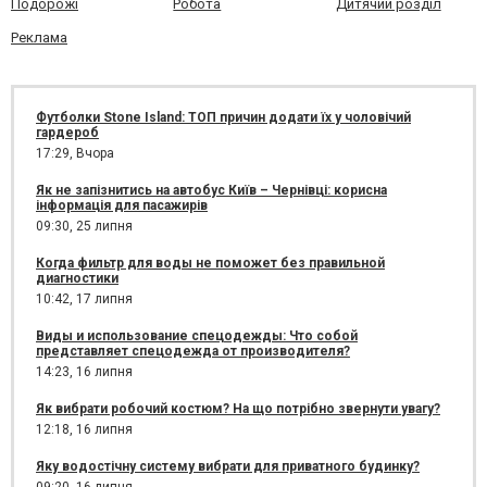
Подорожі
Робота
Дитячий розділ
Реклама
Футболки Stone Island: ТОП причин додати їх у чоловічий
гардероб
17:29,
Вчора
Як не запізнитись на автобус Київ – Чернівці: корисна
інформація для пасажирів
09:30,
25 липня
Когда фильтр для воды не поможет без правильной
диагностики
10:42,
17 липня
Виды и использование спецодежды: Что собой
представляет спецодежда от производителя?
14:23,
16 липня
Як вибрати робочий костюм? На що потрібно звернути увагу?
12:18,
16 липня
Яку водостічну систему вибрати для приватного будинку?