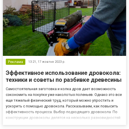
курса. Основные эта...
Реклама
13:21,
17 жовтня 2023 р.
Эффективное использование дровокола:
техники и советы по разбивке древесины
Самостоятельная заготовка и колка дров дает возможность
сэкономить на покупке уже наколотых поленьев. Однако это все
еще тяжелый физический труд, который можно упростить и
ускорить с помощью дровокола. Рассказываем, как повысить
эффективность процесса. Выбор подходящего дровокола По
конструкции дровоколы делятся на несколько разновидностей:
Горизонтальные модели лучше подходят для нечастого