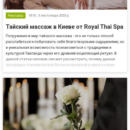
Реклама
18:01,
3 листопада 2023 р.
Тайский массаж в Киеве от Royal Thai Spa
Погружение в мир тайского массажа - это не только способ
расслабиться и побаловать себя благотворными ощущениями, но
и уникальная возможность познакомиться с традициями и
культурой Таиланда через его древний исцеляющий ритуал. В
данной статье человек сможет рассмотреть, почему данная
процедура становится все более популярной в мире и какие
преимущества она приносит тем, кто решает попробовать ее. На
сайте https://royalthaispa.com.ua/ можно записаться к выб...