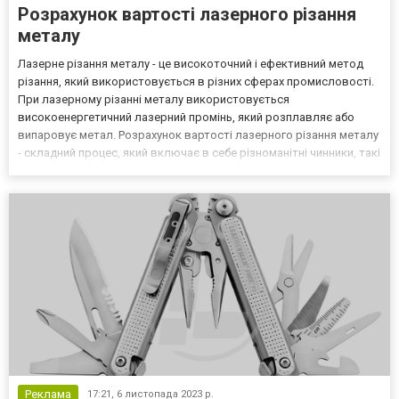
Розрахунок вартості лазерного різання
металу
Лазерне різання металу - це високоточний і ефективний метод
різання, який використовується в різних сферах промисловості.
При лазерному різанні металу використовується
високоенергетичний лазерний промінь, який розплавляє або
випаровує метал. Розрахунок вартості лазерного різання металу
- складний процес, який включає в себе різноманітні чинники, такі
як матеріал, товщина, складність вирізу та використання
обладнання. Ці фактори впливають на вартість послуг...
Реклама
17:21,
6 листопада 2023 р.