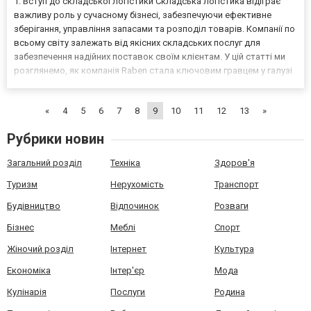
1. Вступ до складської логістики Складська логістика відіграє
важливу роль у сучасному бізнесі, забезпечуючи ефективне
зберігання, управління запасами та розподіл товарів. Компанії по
всьому світу залежать від якісних складських послуг для
забезпечення надійних поставок своїм клієнтам. У цій статті ми
розглянемо, як компанія Raben стала ключовим гравцем у галузі
складської логістики та які переваги вона надає своїм клієнтам.
2. Роль компанії Raben у сфері...
«
4
5
6
7
8
9
10
11
12
13
»
Рубрики новин
Загальний розділ
Техніка
Здоров'я
Туризм
Нерухомість
Транспорт
Будівництво
Відпочинок
Розваги
Бізнес
Меблі
Спорт
Жіночий розділ
Інтернет
Культура
Економіка
Інтер'єр
Мода
Кулінарія
Послуги
Родина