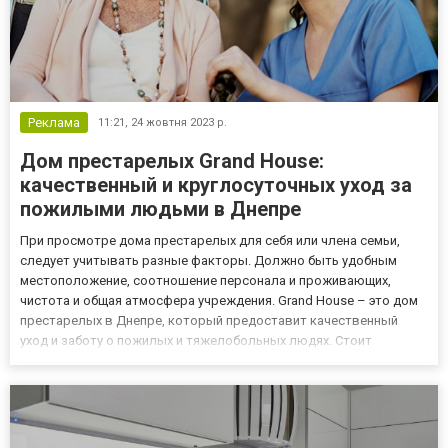
Реклама
11:21,
24 жовтня 2023 р.
Дом престарелых Grand House:
качественный и круглосуточных уход за
пожилыми людьми в Днепре
При просмотре дома престарелых для себя или члена семьи,
следует учитывать разные факторы. Должно быть удобным
местоположение, соотношение персонала и проживающих,
чистота и общая атмосфера учреждения. Grand House – это дом
престарелых в Днепре, который предоставит качественный
уход и заботу о пожилых и тяжелобольных людях. Стоит
тщательно изучить и посетить пансион, чтобы убедиться, что он
соответствует конкретным потребностям потенциального
клиента. Особ...