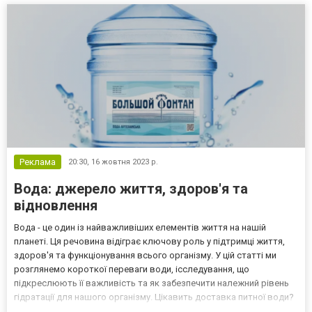
использования и колки мягких пород дерева. Вертикальные
агрегат...
Реклама
20:30,
16 жовтня 2023 р.
Вода: джерело життя, здоров'я та
відновлення
Вода - це один із найважливіших елементів життя на нашій
планеті. Ця речовина відіграє ключову роль у підтримці життя,
здоров'я та функціонування всього організму. У цій статті ми
розглянемо короткої переваги води, ісследування, що
підкреслюють її важливість та як забезпечити належний рівень
гідратації для нашого організму. Цікавить доставка питної води?
У такому разі вам варто ознайомитеся з пропозицією компанії з