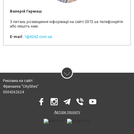
Валерій Гармаш
З питань розміщення інформації на сайті 0372.ua телефонуйте
або пишіть нам.
E-mail:
1@6262.com.ua
Реклама на сайті
Франшиза "CitySites"
0504262624
Автори проєкту