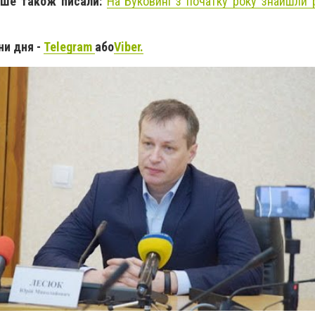
іше також писали:
На Буковині з початку року знайшли
ни дня -
Telegram
або
Viber.