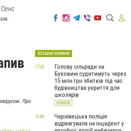
 Сенс
года
ОСТАННІ НОВИНИ
апив
Голову сільради на
17:22
Буковині судитимуть через
15 млн грн збитків під час
будівництва укриття для
школярів
авірусом. Про
НОВИНИ
Чернівецька поліція
16:00
відреагувала на інцидент у
автобусі: водій вибачився