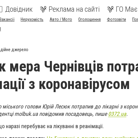
Довідник
Реклама на сайті
ГО Має
Вакансії
Нерухомість
Авто / Мото
Оголошення
Фотозвіти
По
I
дійне джерело
к мера Чернівців потр
мації з коронавірусом
 міського голови Юрій Лесюк потрапив до лікарні з корон
дентці molbuk.ua повідомив посадовець, пише
0372.ua
.
о наразі перебуває на лікуванні в реанімації.