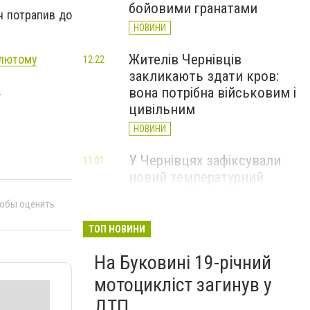
бойовими гранатами
ін потрапив до
НОВИНИ
Жителів Чернівців
 лютому
12:22
закликають здати кров:
9
вона потрібна військовим і
цивільним
НОВИНИ
У Чернівцях зафіксували
11:01
новий температурний
рекорд з 2017 року
тобы оценить
НОВИНИ
ТОП НОВИНИ
Через спеку у Чернівецькій
10:06
На Буковині 19-річний
області обмежили рух
великовагового транспорту
мотоцикліст загинув у
НОВИНИ
ДТП