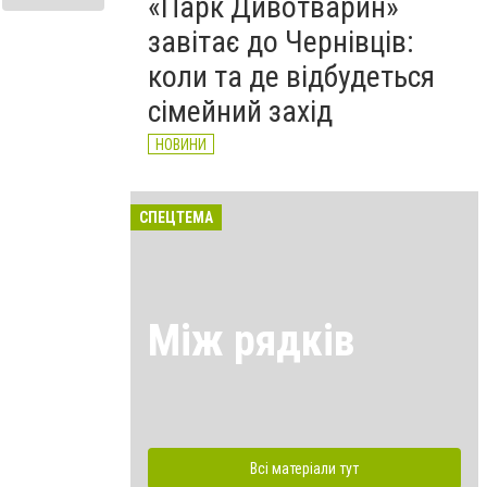
«Парк Дивотварин»
завітає до Чернівців:
коли та де відбудеться
сімейний захід
НОВИНИ
СПЕЦТЕМА
Між рядків
Всі матеріали тут