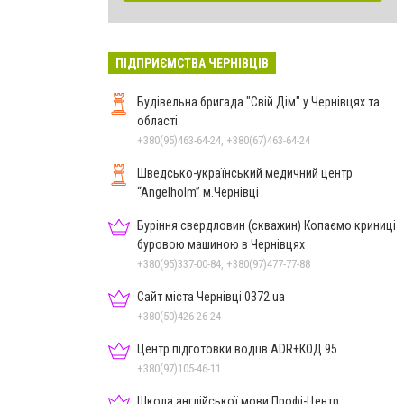
ПІДПРИЄМСТВА ЧЕРНІВЦІВ
Будівельна бригада "Свій Дім" у Чернівцях та
області
+380(95)463-64-24, +380(67)463-64-24
Шведсько-український медичний центр
“Angelholm” м.Чернівці
Буріння свердловин (скважин) Копаємо криниці
буровою машиною в Чернівцях
+380(95)337-00-84, +380(97)477-77-88
Сайт міста Чернівці 0372.ua
+380(50)426-26-24
Центр підготовки водіїв ADR+КОД 95
+380(97)105-46-11
Школа англійської мови Профі-Центр