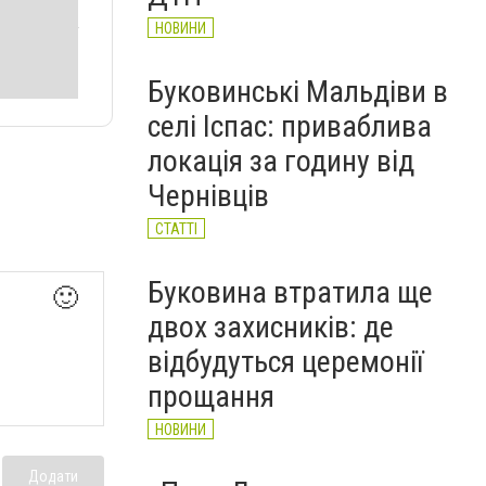
НОВИНИ
Буковинські Мальдіви в
селі Іспас: приваблива
локація за годину від
Чернівців
СТАТТІ
Буковина втратила ще
🙂
двох захисників: де
відбудуться церемонії
прощання
НОВИНИ
Додати