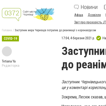
Новини
Афіша
Дозвілля
Звіт про прозорість JT
Головна
Заступник мера Чернівців потрапив до реанімації з коронавірусом
17:04, 4 березня 2021 р.
На
COVID-19
Заступни
до реані
Tetiana Ya
Редакторка
Заступник Чернівецького
це у коментарі кореспон
Зокрема, Лесюк сказав, щ