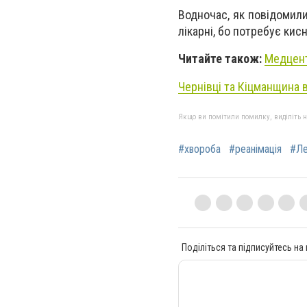
Водночас, як повідомили 
лікарні, бо потребує кис
Читайте також:
Медцент
Чернівці та Кіцманщина 
Якщо ви помітили помилку, виділіть нео
#хвороба
#реанімація
#Л
Поділіться та підписуйтесь на