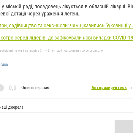
у міській раді, посадовець лікується в обласній лікарні. В
невої дотації через ураження легень.
ри, садівництво та секс-шопи: чим цікавились буковинці у
вкотре серед лідерів: де зафіксували нові випадки COVID-1
бхідний текст і натисніть Ctrl + Enter, щоб повідомити про це редакцію
есюк
0,0
Оцініть першим
Авторизируйтесь
, ч
 наші джерела