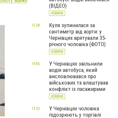
 роботу майже
(ВІДЕО)
НОВИНИ
Куля зупинилася за
15:28
сантиметр від аорти: у
Чернівцях врятували 35-
річного чоловіка (ФОТО)
НОВИНИ
У Чернівцях звільнили
14:05
водія автобуса, який
висловлювався про
військових та влаштував
конфлікт із пасажирами
НОВИНИ
У Чернівцях чоловіка
13:22
підозрюють у торгівлі