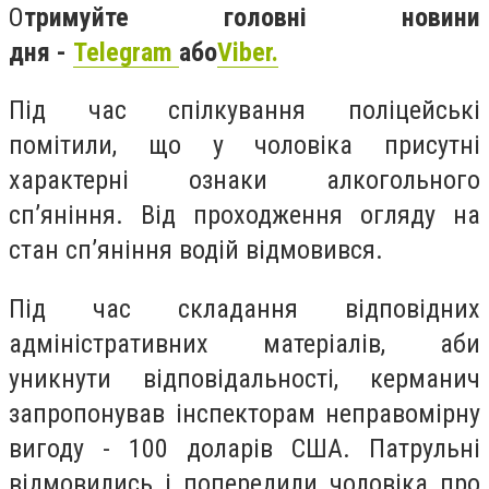
О
тримуйте головні новини
дня -
Telegram
або
Viber.
Під час спілкування поліцейські
помітили, що у чоловіка присутні
характерні ознаки алкогольного
сп’яніння. Від проходження огляду на
стан сп’яніння водій відмовився.
Під час складання відповідних
адміністративних матеріалів, аби
уникнути відповідальності, керманич
запропонував інспекторам неправомірну
вигоду - 100 доларів США. Патрульні
відмовились і попередили чоловіка про