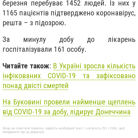
березня перебуває 1452 людей. Із них у
1165 пацієнтів підтверджено коронавірус,
решта – з підозрою.
За минулу добу до лікарень
госпіталізували 161 особу.
Читайте також
:
В Україні зросла кількість
інфікованих COVID-19 та зафіксовано
понад двісті смертей
На Буковині провели найменше щеплень
від COVID-19 за добу, лідирує Донеччина
Якщо ви помітили помилку, виділіть необхідний текст і натисніть Ctrl + Enter, щоб
повідомити про це редакцію