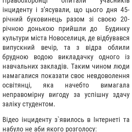
Правоохоронці опитали учасників
інциденту і з’ясували, що цього дня 45-
річний буковинець разом зі своєю 20-
річною донькою прийшли до Будинку
культури міста Новоселиця, де відбувався
випускний вечір, та з відра облили
брудною водою викладачку одного із
навчальних закладів. Таким чином люди
намагалися показати своє невдоволення
освітянці, яка начебто вимагала
неправомірну вигоду за успішну здачу
заліку студентом.
Відео інциденту з`явилось в Інтернеті та
набуло не аби якого розголосу: