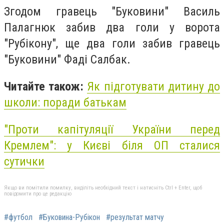
Згодом гравець "Буковини" Василь
Палагнюк забив два голи у ворота
"Рубікону", ще два голи забив гравець
"Буковини" Фаді Салбак.
Читайте також:
Як підготувати дитину до
школи: поради батькам
"Проти капітуляції України перед
Кремлем": у Києві біля ОП сталися
сутички
Якщо ви помітили помилку, виділіть необхідний текст і натисніть Ctrl + Enter, щоб
повідомити про це редакцію
#футбол
#Буковина-Рубікон
#результат матчу