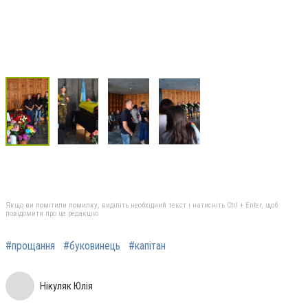
Якщо ви помітили помилку, виділіть необхідний текст і натисніть Ctrl + Enter, щоб
повідомити про це редакцію
#прощання
#буковинець
#капітан
Нікуляк Юлія